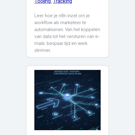
Tooling
, 
Tracking
Leer hoe je n8n inzet om je
workflow als marketeer te
automatiseren. Van het koppelen
van data tot het versturen van e-
mails: bespaar tijd en werk
slimmer.