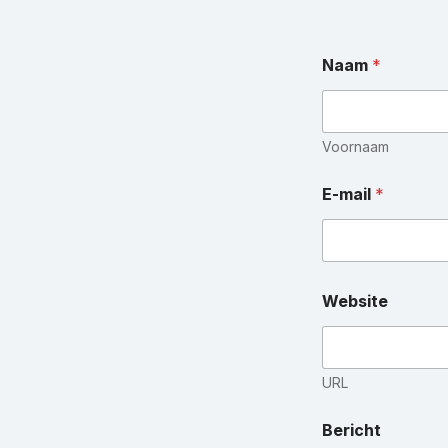
Naam
*
Voornaam
E-mail
*
Website
URL
W
Bericht
e