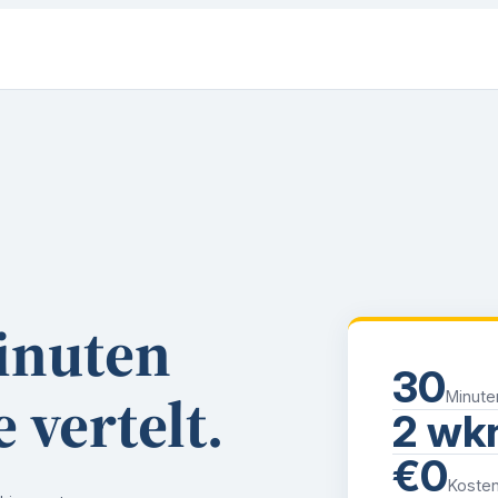
inuten
30
 vertelt.
Minute
2 wk
€0
Kosten,