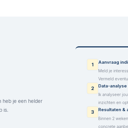
Aanvraag ind
1
Meld je interes
Vermeld eventue
Data-analyse
2
Ik analyseer j
 heb je een helder
inzichten en opt
 is.
Resultaten & 
3
Binnen 2 weken 
concrete aanbev