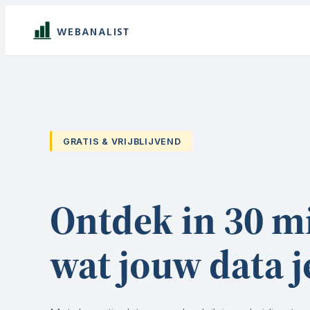
Ga
WEBANALIST
naar
de
inhoud
GRATIS & VRIJBLIJVEND
Ontdek in 30 m
wat jouw data je