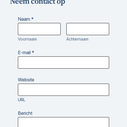
Neem contact op
Naam
*
Voornaam
Achternaam
E-mail
*
E
Website
-
m
a
i
URL
l
N
a
Bericht
a
m