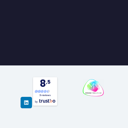
8
,5
LinkedIn
3 reviews
by