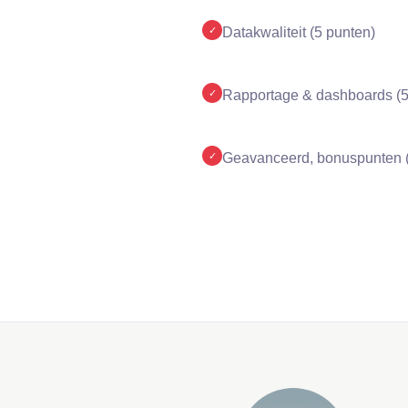
✓
Datakwaliteit (5 punten)
✓
Rapportage & dashboards (5
✓
Geavanceerd, bonuspunten (