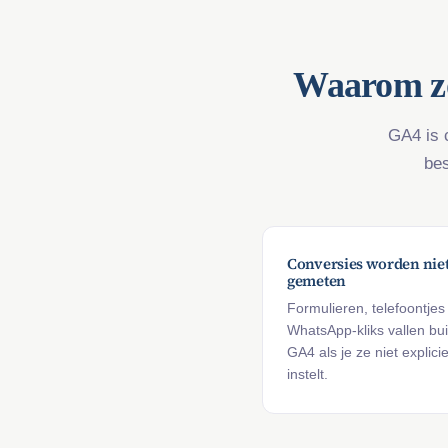
Waarom zo
GA4 is 
bes
Conversies worden nie
gemeten
Formulieren, telefoontjes
WhatsApp-kliks vallen bu
GA4 als je ze niet explicie
instelt.