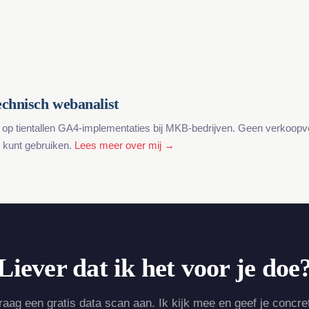
chnisch webanalist
 op tientallen GA4-implementaties bij MKB-bedrijven. Geen verkoop
ct kunt gebruiken.
Lees meer over mij →
Liever dat ik het voor je doe
raag een gratis data scan aan. Ik kijk mee en geef je concre