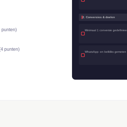
2. Conversies & doelen
 punten)
Minimaal 1 conversie gedefiniee
4 punten)
WhatsApp- en belkliks gemeten