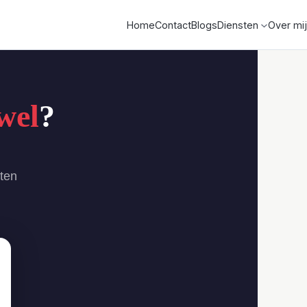
Home
Contact
Blogs
Diensten
Over mij
wel
?
nten