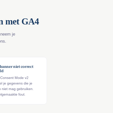
an met GA4
 neem je
ens.
banner niet correct
ld
 Consent Mode v2
l je gegevens die je
ch niet mag gebruiken.
lgemaakte fout.