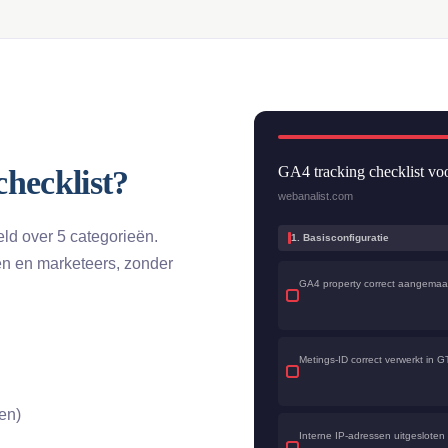
GA4 tracking checklist 
checklist?
webanalist.com
ld over 5 categorieën.
1. Basisconfiguratie
n en marketeers, zonder
GA4 property correct aangemaa
Metings-ID correct verwerkt in 
en)
Interne IP-adressen uitgesloten