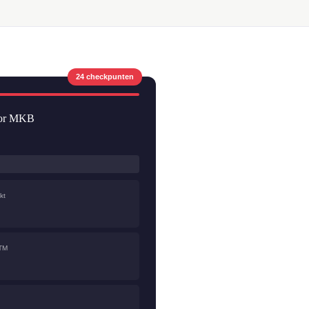
24 checkpunten
voor MKB
kt
GTM