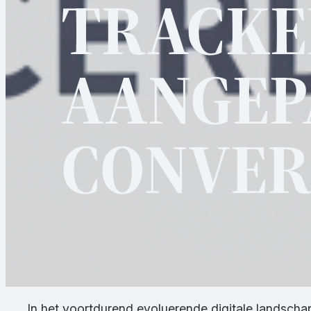
TRACKE
AANGEP
CONVER
In het voortdurend evoluerende digitale landscha