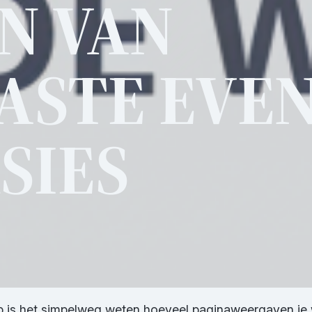
N VAN
ASTE EVEN
SIES
p is het simpelweg weten hoeveel paginaweergaven je w