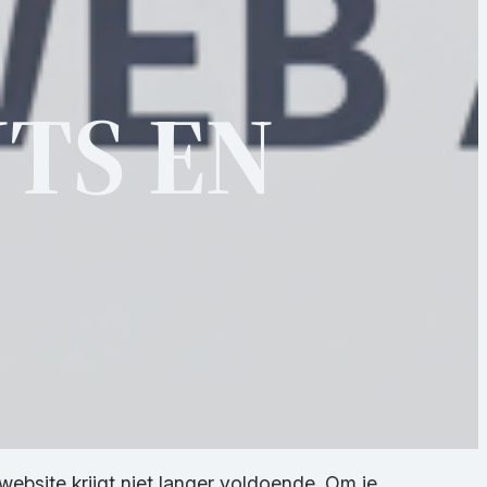
TS EN
ebsite krijgt niet langer voldoende. Om je