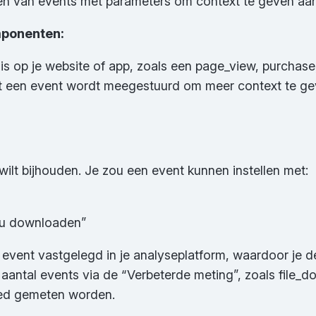
en van events met parameters om context te geven aan 
omponenten:
nis op je website of app, zoals een page_view, purchase
 een event wordt meegestuurd om meer context te geven
ilt bijhouden. Je zou een event kunnen instellen met:
u downloaden”
 event vastgelegd in je analyseplatform, waardoor je de
antal events via de “Verbeterde meting”, zoals file_do
goed gemeten worden.