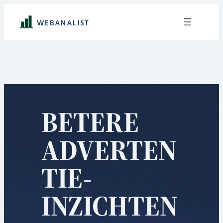
Ga
naar
WEBANALIST
de
inhoud
BETERE
ADVERTEN
TIE-
INZICHTEN