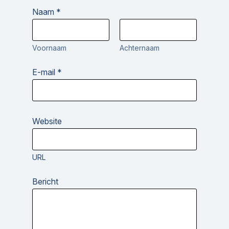
Naam
*
Voornaam
Achternaam
E-mail
*
Website
URL
E
Bericht
-
m
a
i
l