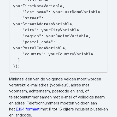
yourFirstNameVariable,

    "last_name": yourLastNameVariable,

    "street": 
yourStreetAddressVariable,

    "city": yourCityVariable,

    "region": yourRegionVariable,

    "postal_code": 
yourPostalCodeVariable,

    "country": yourCountryVariable

  }

Minimaal één van de volgende velden moet worden
verstrekt: e-mailadres (voorkeur), adres met
voornaam, achternaam, postcode en land, of
telefoonnummer samen met e-mail of volledige naam
en adres. Telefoonnummers moeten voldoen aan
het
E.164 formaat
met 11 tot 15 cijfers inclusief plusteken
en landcode.