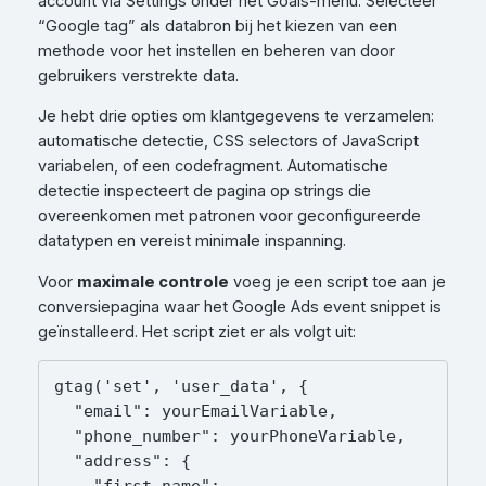
account via Settings onder het Goals-menu. Selecteer
“Google tag” als databron bij het kiezen van een
methode voor het instellen en beheren van door
gebruikers verstrekte data.
Je hebt drie opties om klantgegevens te verzamelen:
automatische detectie, CSS selectors of JavaScript
variabelen, of een codefragment. Automatische
detectie inspecteert de pagina op strings die
overeenkomen met patronen voor geconfigureerde
datatypen en vereist minimale inspanning.
Voor
maximale controle
voeg je een script toe aan je
conversiepagina waar het Google Ads event snippet is
geïnstalleerd. Het script ziet er als volgt uit:
gtag('set', 'user_data', {

  "email": yourEmailVariable,

  "phone_number": yourPhoneVariable,

  "address": {

    "first_name": 