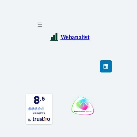
Webanalist
LinkedIn
8
,5
3 reviews
by