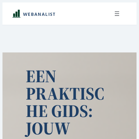
Ga
naar
WEBANALIST
de
inhoud
EEN
PRAKTISC
HE GIDS:
JOUW