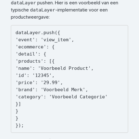
pushen. Hier is een voorbeeld van een
dataLayer
typische
-implementatie voor een
dataLayer
productweergave:
dataLayer.push({

'event': 'view_item',

'ecommerce': {

'detail': {

'products': [{

'name': 'Voorbeeld Product',

'id': '12345',

'price': '29.99',

'brand': 'Voorbeeld Merk',

'category': 'Voorbeeld Categorie'

}]

}

}

});