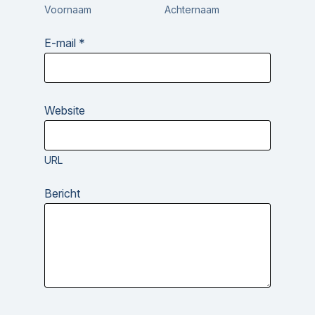
Voornaam
Achternaam
E-mail
*
Website
URL
*
Bericht
W
e
b
s
i
t
e
W
e