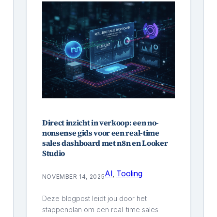
Direct inzicht in verkoop: een no-
nonsense gids voor een real-time
sales dashboard met n8n en Looker
Studio
AI
, 
Tooling
NOVEMBER 14, 2025
Deze blogpost leidt jou door het
stappenplan om een real-time sales