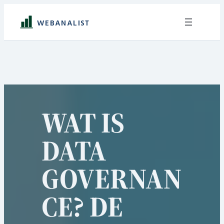
Ga
naar
WEBANALIST
de
inhoud
WAT IS
DATA
GOVERNAN
CE? DE