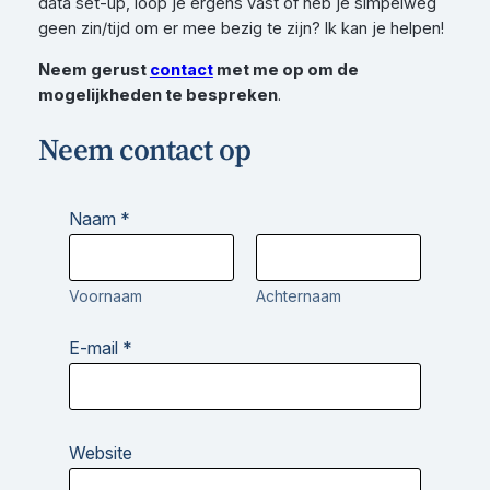
data set-up, loop je ergens vast of heb je simpelweg
geen zin/tijd om er mee bezig te zijn? Ik kan je helpen!
Neem gerust
contact
met me op om de
mogelijkheden te bespreken
.
Neem contact op
*
Naam
*
E
-
m
a
Voornaam
Achternaam
i
l
N
E-mail
*
a
a
m
Website