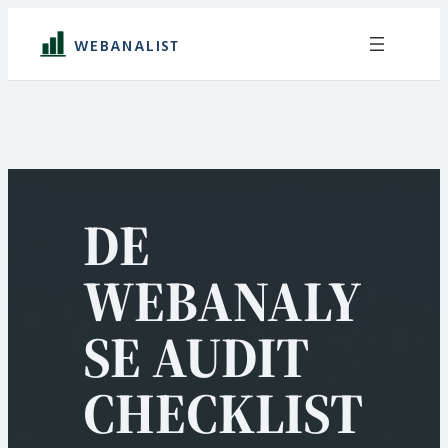
Ga
naar
WEBANALIST
de
inhoud
DE
WEBANALY
SE AUDIT
CHECKLIST