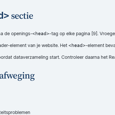
sectie
d>
na de openings-
<head>
-tag op elke pagina [9]. Vroege
ader-element van je website. Het
<head>
-element beva
ordat dataverzameling start. Controleer daarna het Rea
 afweging
teitsproblemen