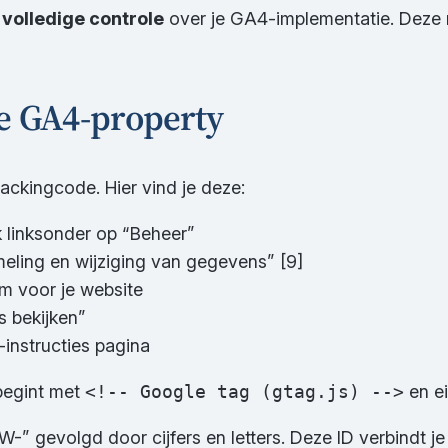
e
volledige controle
over je GA4-implementatie. Deze 
je GA4-property
ackingcode. Hier vind je deze:
k linksonder op “Beheer”
ling en wijziging van gegevens” [9]
m voor je website
s bekijken”
-instructies pagina
begint met
<!-- Google tag (gtag.js) -->
en e
W-” gevolgd door cijfers en letters. Deze ID verbindt j