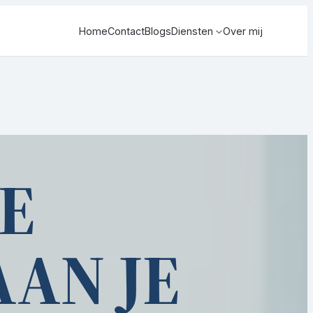
Home
Contact
Blogs
Diensten
Over mij
E
AAN JE